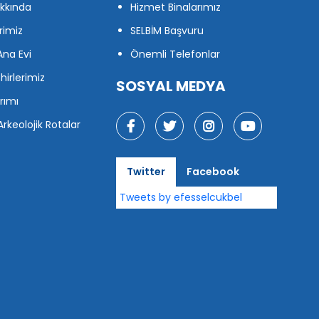
kkında
Hizmet Binalarımız
rimiz
SELBİM Başvuru
na Evi
Önemli Telefonlar
hirlerimiz
SOSYAL MEDYA
rımı
Arkeolojik Rotalar
Twitter
Facebook
Tweets by efesselcukbel