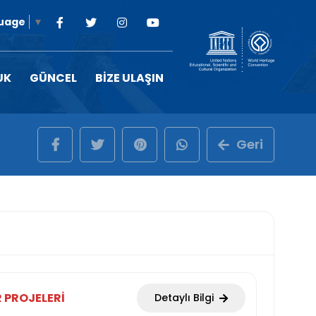
guage
▼
UK
GÜNCEL
BİZE ULAŞIN
Geri
 PROJELERI
Detaylı Bilgi