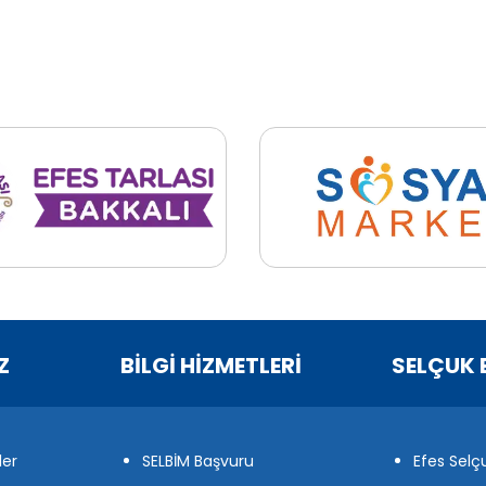
Z
BİLGİ HİZMETLERİ
SELÇUK 
ler
SELBİM Başvuru
Efes Selç