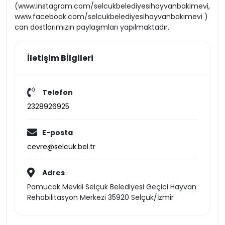
(www.instagram.com/selcukbelediyesihayvanbakimevi,
www.facebook.com/selcukbelediyesihayvanbakimevi )
can dostlarımızın paylaşımları yapılmaktadır.
İletişim Bİlgileri
Telefon
2328926925
E-posta
cevre@selcuk.bel.tr
Adres
Pamucak Mevkii Selçuk Belediyesi Geçici Hayvan
Rehabilitasyon Merkezi 35920 Selçuk/İzmir