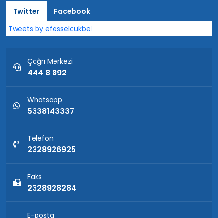
Twitter
Facebook
Tweets by efesselcukbel
Çağrı Merkezi
444 8 892
Whatsapp
5338143337
Telefon
2328926925
Faks
2328928284
E-posta