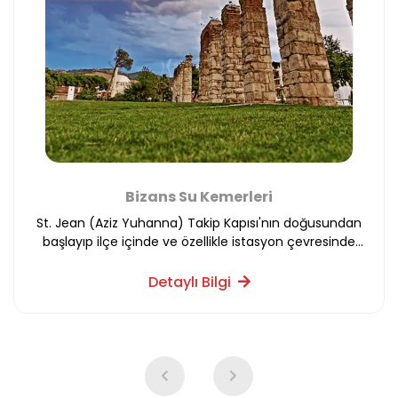
Artemis Kutsal Yolu
Antik dünyanın 7 harikasından olan Artemis Tapınağı
her dönemde popüler bir alan olmuştur. Efes kenti ile
Artemis Tapınağı’nı bağlayan ve her 5 Mayıs’ta
Artemis’in doğum gününü kutlamak amacıyla
Detaylı Bilgi
tapınaktaki heykel ve rahipler ile birlikte yürünen bu
rota Via Sacra Artemis yani Artemis Kutsal Yolu olarak
bilinmektedir. Artemis Tapınağı’ndan başlayan ve
Magnesia Antik Kenti’nde son bulan 30 km’lik bir
yürüyüş yolu sizlere eşsiz bir manzara sunmaktadır.
Antik dünyanın kutsal ve büyülü yolu sizleri çağırıyor.