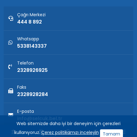
Çağrı Merkezi
444 8 892
Whatsapp
5338143337
Telefon
2328926925
Faks
2328928284
E-posta
info@selcuk.bel.tr
Web sitemizde daha iyi bir deneyim için çerezleri
kullanıyoruz.
Çerez politikamızı inceleyin
Tamam
Kep Adresi