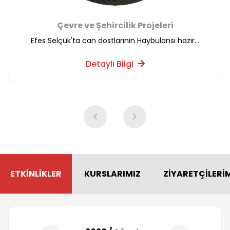
Sosyal Projeler
Masal Evi’mizi açtık
Detaylı Bilgi
ETKİNLİKLER
KURSLARIMIZ
ZİYARETÇİLERİ