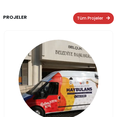
Selçuk Nöbetçi Eczaneler
PROJELER
Tüm Projeler
Meclis Gündem ve Kararları
SELBİM Başvuru
SELBİM Sorgu
İletişim Bilgileri
Hizmet Binalarımız
Efes Antik Kenti
Önemli Telefonlar