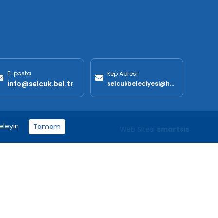
E-posta
Kep Adresi
info@selcuk.bel.tr
selcukbelediyesi@hs01.kep.tr
eleyin
Tamam
Web Sitesi
smartsis