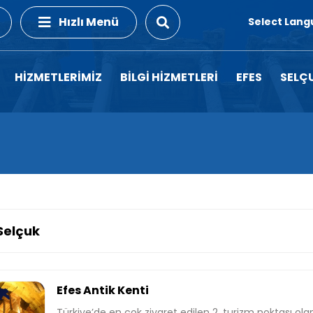
Hızlı Menü
Select Lan
HİZMETLERİMİZ
BİLGİ HİZMETLERİ
EFES
SELÇ
Selçuk
Efes Antik Kenti
Türkiye’de en çok ziyaret edilen 2. turizm noktası olan