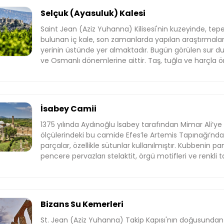
Selçuk (Ayasuluk) Kalesi
Saint Jean (Aziz Yuhanna) Kilisesi'nin kuzeyinde, tep
bulunan iç kale, son zamanlarda yapılan araştırmalara
yerinin üstünde yer almaktadır. Bugün görülen sur duva
ve Osmanlı dönemlerine aittir. Taş, tuğla ve harçla ö
kule ile desteklenmiştir. İç kaleye giriş, doğu ve batıd
sağlanmaktadır. Bu kapılar dış kaleye bağlı olmaksızı
açılmaktadır. Sur duvarlarının iç kısmında, burç ve ma
dar merdivenler bulunmaktadır. Kale içinde taş döşeme
İsabey Camii
büyüklükte sar­nıçlar, bir cami ve en yüksek kısımda bir k
kilisenin apsis kısmı, Aydınoğulları döneminde bazı ekl
1375 yılında Aydınoğlu İsabey tarafından Mimar Ali’ye in
getirilmiştir. Ayrıca caminin batı kısmında, kale hamam
ölçülerindeki bu camide Efes’le Artemis Tapınağı’nda
yapı kalıntısı saptanmıştır.
parçalar, özellikle sütunlar kullanılmıştır. Kubbenin pan
pencere pervazları stelaktit, örgü motifleri ve renkli t
ve minber mermerden yapılmıştır. Bunlardan başka S
kullanılan dört mescit ve birçok yıkık ve onarılmış m
almaktadır. Bu eserler Aydınoğulları ve Osmanlı dönem
Bizans Su Kemerleri
St. Jean (Aziz Yuhanna) Takip Kapı­sı'nın doğusundan 