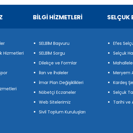
Z
BİLGİ HİZMETLERİ
SELÇUK 
ler
SELBİM Başvuru
Efes Selç
ik Hizmetleri
SELBİM Sorgu
Selçuk Ha
Dilekçe ve Formlar
Mahallele
Spor
İlan ve İhaleler
Meryem A
İmar Plan Değişiklikleri
Kardeş Şe
zmetleri
Nöbetçi Eczaneler
Selçuk Ta
Web Sitelerimiz
Tarihi ve 
Sivil Toplum Kuruluşları