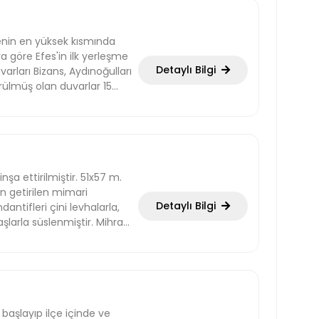
enin en yüksek kısmın­da
 göre Efes'in ilk yerleşme
Detaylı Bilgi
r­ları Bizans, Aydınoğulları
rülmüş olan duvarlar 15
aki kapılardan
n doğrudan dışarıya
z­gallara çıkışı sağlayan
li sokaklar, çeşitli
ilise kalıntısı vardır. Bu
erle sarnıç haline
şa ettirilmiştir. 51x57 m.
ı olabilecek nitelikte bir
n getirilen mimari
Detaylı Bilgi
dantifleri çini levhalarla,
aşlarla süslenmiştir. Mihrap
elçuk içinde halen
escit ve kümbet yer
ine tarihlenir.
başlayıp ilçe içinde ve