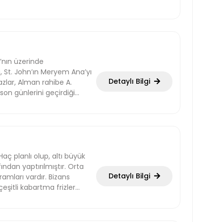
’nın üzerinde
, St. John’ın Meryem Ana’yı
Detaylı Bilgi
pazlar, Alman rahibe A.
on günlerini geçirdiği
karmışlardır. Bu olay
in alemine ışık tutmuştur.
 edilmiştir. Müslümanlarca
retinden sonra, her yıl
bu ayinler büyük ilgi
Haç planlı olup, altı büyük
ından yaptırılmıştır. Orta
Detaylı Bilgi
amları vardır. Bizans
çeşitli kabartma frizler
lınmış takip sahneleri
S. 6. veya 7. y.y.’a