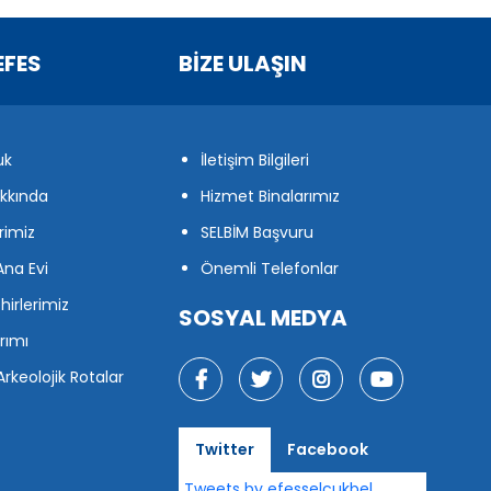
EFES
BİZE ULAŞIN
uk
İletişim Bilgileri
kkında
Hizmet Binalarımız
rimiz
SELBİM Başvuru
na Evi
Önemli Telefonlar
hirlerimiz
SOSYAL MEDYA
rımı
Arkeolojik Rotalar
Twitter
Facebook
Tweets by efesselcukbel