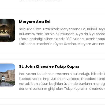
Meryem Ana Evi
Selçuk’a 9 km. uzaklıktaki Meryemana Evi, Bülbül Dağı
bulunmaktadır. İsa’nın ölümünden 4 ya da 6 yıl sonra
Efes’e getirdiği bilinmektedir. 1891 yılında Lazarist pa
Katherina Emerich’in rüyası üzerine, Meryem Ana’nın s
evin, araştırmalar sonunda bu yer olduğunu ortaya çı
Hıristiyanlık dünyasında yepyeni bir buluş olmuş ve d
Haç planlı ve kıbbeli olan bu yapı daha sonra restore
da kutsal sayılan evde, Papa VI. Paul’un 1967’deki ziya
St. John Klisesi ve Takip Kapısı
ağustos ayının 15. gününde ayinler düzenlenmekte ve 
görmektedir.
İncil yazarı St. John’un mezarının bulunduğu kilisedir. 
kubbesi vardır. İmp. Justinien ve karısı Theodora taraf
nefteki bazı sütun başlıkları üzerinde bunların monogr
dönemi surlarının girişi olan Takip Kapısı’nın üzerinde 
bulunmuştur. Bu levhalarda Akhilleus’un hayatından a
olduğu için bu adı almıştır. Kesin olmamakla birlikte M. 
tarihlendirilir.