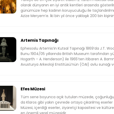
olarak dünyanın en iyi antik kentleri arasında göster
günümüze hep kadının koruyuculuğu ile taçlandırılmışt
Azize Meryem’e. İki bin yıl önce yaklaşık 200 bin kişini
Roma İmparatorluğu’nun Asya eyaletinin başkenti. 
sona mermer ile yapılmış devasa bir liman kenti. Hera
en ünlü filozofunu yetiştirmiş bir kent. Dünyanın 3. 
büyük tiyatrosunu barındıran bir şehir. Dahası mı? Gel
Artemis Tapınağı
seni bekliyor! Antik dünyanın kültür başkenti olan Efes’e merkezden taksi,
dolmuş, bisiklet ve hatta yürüyerek ulaşabilirsiniz.
Ephesoslu Artemis’in Kutsal Tapınağı 1869’da J.T. Woo
Bunu 1904/05 yıllarında British Museum tarafından yür
Hogarth – A. Henderson) ile 1965’ten itibaren A. Ba
Avusturya Arkeoloji Enstitüsü’nün (ÖAI) avlu sunağı ve
izledi.
Efes Müzesi
Tüm sene boyunca açık tutulan müzede, çoğunluğu Ef
da Klaros gibi yakın çevrede ortaya çıkarılmış eserler
Müzesi, içerdiği eserler, ziyaretçi kapasitesi ve kültürel 
en önemli yerel müzesidir.