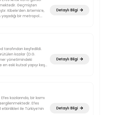
ilmektedir. Geçmişten
Detaylı Bilgi
ır. Kibele’den Artemis’e,
n yaşadığı bir metropol.
Helenistik dönemde baştan
kleitos gibi antik dünyanın
Büyük kütüphanesini ve en
 gör ve hisset, efsaneler
d tarafından keşfedildi.
ütülen kazılar (D.G.
Detaylı Bilgi
mmer yönetimindeki
 en eski kutsal yapıyı keşfi
es kazılarında, bir kısmı
 sergilenmektedir. Efes
Detaylı Bilgi
etkinlikleri ile Türkiye’nin