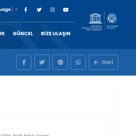
guage
▼
UK
GÜNCEL
BİZE ULAŞIN
Geri
 Efes Antik Kenti görsel