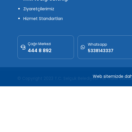
Ziyaretçilerimiz
Hizmet Standartları
Çağrı Merkezi
Whatsapp
444 8 892
5338143337
Web sitemizde daha 
© Copyright 2023 T.C. Selçuk Belediyesi.
Her hakkı saklıdır