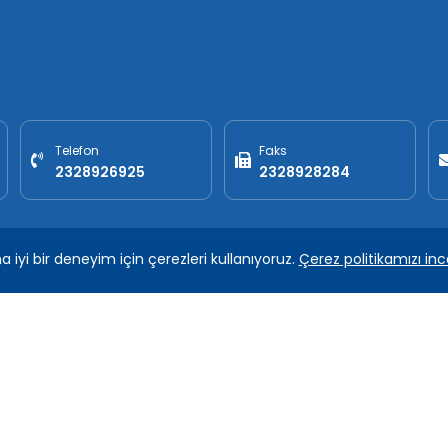
Telefon
Faks
2328926925
2328928284
iyi bir deneyim için çerezleri kullanıyoruz.
Çerez politikamızı inc
.