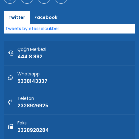
Twitter
Facebook
Tweets by efesselcukbel
Çağrı Merkezi
444 8 892
Whatsapp
5338143337
Telefon
2328926925
Faks
2328928284