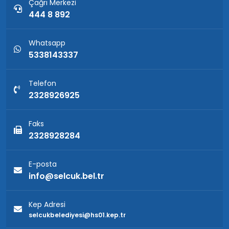
Çağrı Merkezi
444 8 892
Whatsapp
5338143337
Telefon
2328926925
Faks
2328928284
E-posta
info@selcuk.bel.tr
Kep Adresi
selcukbelediyesi@hs01.kep.tr